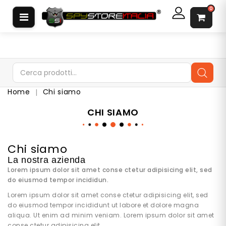
CATEGORIA
0
S
O
F
T
W
Home
Chi siamo
A
R
CHI SIAMO
E
S
P
I
Chi siamo
A
La nostra azienda
A
Lorem ipsum dolor sit amet conse ctetur adipisicing elit, sed
U
do eiusmod tempor incididun.
R
Lorem ipsum dolor sit amet conse ctetur adipisicing elit, sed
I
do eiusmod tempor incididunt ut labore et dolore magna
C
O
aliqua. Ut enim ad minim veniam. Lorem ipsum dolor sit amet
L
conse ctetur adipisicing elit.