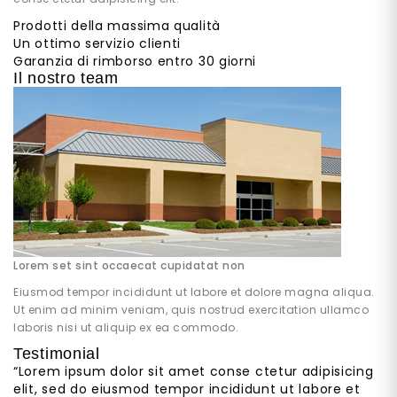
A
Prodotti della massima qualità
R
Un ottimo servizio clienti
I
I
Garanzia di rimborso entro 30 giorni
N
Il nostro team
V
I
S
I
B
I
L
I
L
Lorem set sint occaecat cupidatat non
O
C
Eiusmod tempor incididunt ut labore et dolore magna aliqua.
A
Ut enim ad minim veniam, quis nostrud exercitation ullamco
L
laboris nisi ut aliquip ex ea commodo.
I
Z
Testimonial
Z
“
Lorem ipsum dolor sit amet conse ctetur adipisicing
A
elit, sed do eiusmod tempor incididunt ut labore et