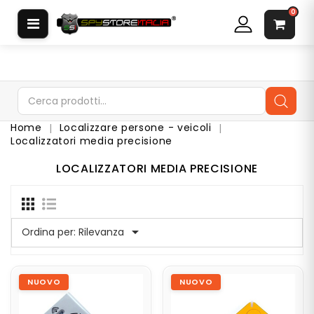
CATEGORIA
0
S
O
F
T
W
Home
Localizzare persone - veicoli
A
Localizzatori media precisione
R
E
LOCALIZZATORI MEDIA PRECISIONE
S
P
I
A

Ordina per:
Rilevanza
A
U
R
I
NUOVO
NUOVO
C
O