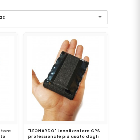

nza
atore
"LEONARDO" Localizzatore GPS
ato
professionale più usato dagli