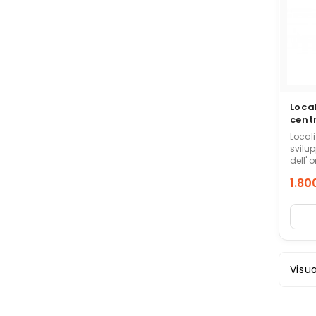
Loca
cent
Locali
svilup
dell' ord
coman
1.80
Autono
Prez
Visua