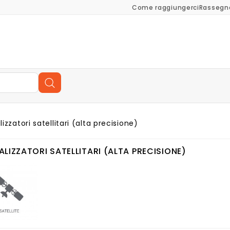
Come raggiungerci
Rassegn
lizzatori satellitari (alta precisione)
LIZZATORI SATELLITARI (ALTA PRECISIONE)
atellitari (alta Precisione)
ia Precisione
Localizzatori Telecomando Cancello