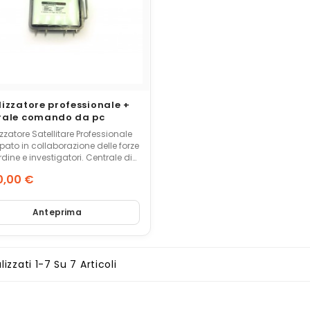
lizzatore professionale +
rale comando da pc
zzatore Satellitare Professionale
pato in collaborazione delle forze
ine e investigatori. Centrale di
do da pc per tracciamento live.
0,00 €
mia di 50 giorni in uso.
zo
Anteprima
lizzati 1-7 Su 7 Articoli