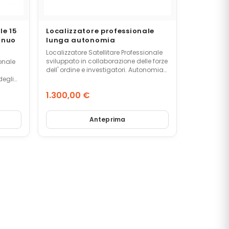
le 15
Localizzatore professionale
inuo
lunga autonomia
Localizzatore Satellitare Professionale
sviluppato in collaborazione delle forze
ionale
dell' ordine e investigatori. Autonomia
di 50 giorni in uso.
ite
1.300,00 €
Prezzo
-TYC-
Anteprima