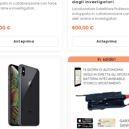
dagli investigatori.
pato in collaborazione con forze
ordine e investigatori.
Localizzatore Satellitare Profess
iamento ed avvisi in tempo reale
sviluppato in collaborazione con
martphone. Autonomia via
dell' ordine e investigatori.
richiesta oltre 90 giorni. E' di
Tracciamento ed avvisi in temp
00 €
600,00 €
il fratello minore di LEONARDO che
da pc o smartphone. Autonomia via
 esclusivamente tramite sms....
zo
Prezzo
sms su richiesta oltre 90 giorni. E' di
fatto il fratello minore di LEONA
Anteprima
Anteprima
lavora esclusivamente tramite s
In saldo!