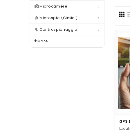
Microcamere
GSM (ascolto Trami
Microspie (Cimici)
Sicurezza / Telefoni Cr
Controspionaggio
More
GPS 
Locali