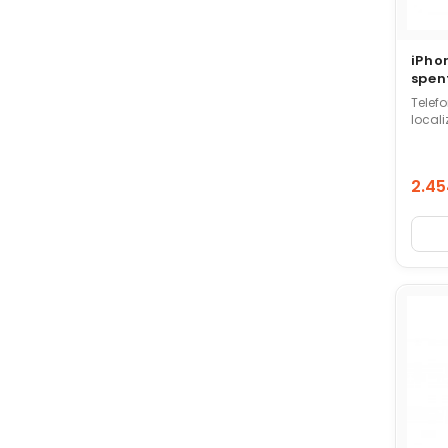
iPho
spen
Telef
local
2.45
Prez