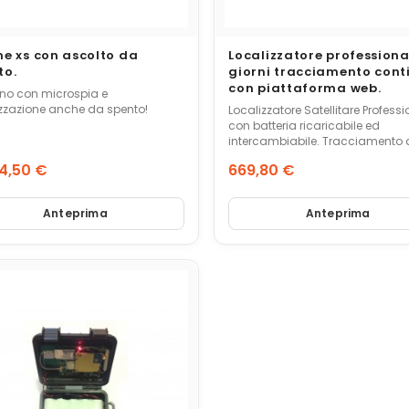
ne xs con ascolto da
Localizzatore professiona
to.
giorni tracciamento cont
con piattaforma web.
ono con microspia e
izzazione anche da spento!
Localizzatore Satellitare Profess
con batteria ricaricabile ed
intercambiabile. Tracciamento degli
spostamenti in tempo reale tram
4,50 €
669,80 €
Smartphone o Computer. Storico degli
zo
Prezzo
spostamenti. ± 15 giorni di autonomia
con batteria standard (BT-AUT
Anteprima
Anteprima
3500).