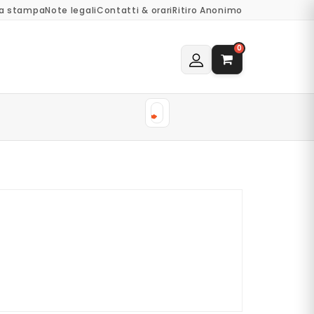
a stampa
Note legali
Contatti & orari
Ritiro Anonimo
0
0522 184 73 77