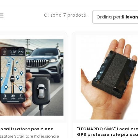
Ci sono 7 prodotti.
te Telefono)
Ordina per:
Rileva
iptati
localizzatore posizione
"LEONARDO SMS" Localizz
GPS professionale più us
zzatore Satellitare Professionale