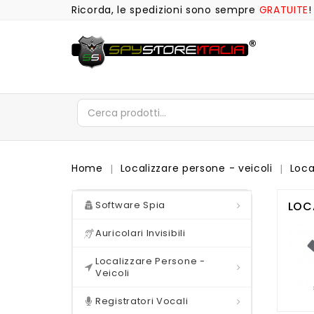
Ricorda, le spedizioni sono sempre
GRATUITE
!
Home
Localizzare persone - veicoli
Loca
Software Per Computer PC Spia
Software Spia
LOCA
Auricolari Invisibili
Localizzatori S
Localizzatori Med
Localizzare Persone -
Veicoli
Registratori Vocali