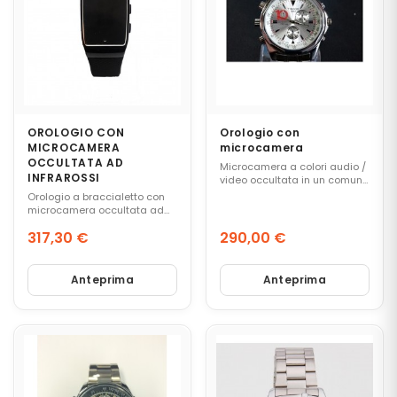
L
A
R
I
I
N
V
I
S
OROLOGIO CON
Orologio con
I
MICROCAMERA
microcamera
B
OCCULTATA AD
Microcamera a colori audio /
I
INFRAROSSI
video occultata in un comune
L
orologio.
Orologio a braccialetto con
I
microcamera occultata ad
infrarossi.
317,30 €
290,00 €
Prezzo
Prezzo
L
O
Anteprima
Anteprima
C
A
L
I
Z
Z
A