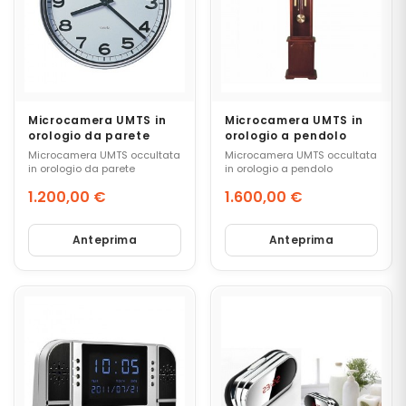
E
M
I
C
R
Microcamera UMTS in
Microcamera UMTS in
O
orologio da parete
orologio a pendolo
S
Microcamera UMTS occultata
Microcamera UMTS occultata
P
in orologio da parete
in orologio a pendolo
I
E
1.200,00 €
1.600,00 €
(
Prezzo
Prezzo
C
Anteprima
Anteprima
I
M
I
C
I
)
C
O