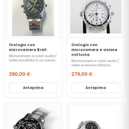
R
E
P
E
R
S
O
N
E
Orologio con
Orologio con
-
microcamera Breit
microcamera e visione
V
notturna
Microcamera a colori audio /
E
video occultata in un comune
Microcamera a colori audio /
I
orologio.
video e visione notturna
occultata in un comune
C
290,00 €
279,00 €
orologio.
O
Prezzo
Prezzo
L
I
Anteprima
Anteprima
R
E
G
I
S