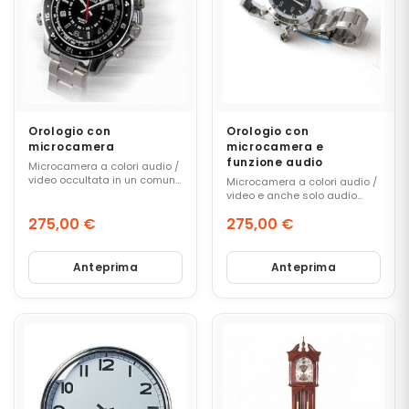
T
R
A
T
O
R
I
V
O
Orologio con
Orologio con
C
microcamera
microcamera e
funzione audio
A
Microcamera a colori audio /
L
video occultata in un comune
Microcamera a colori audio /
orologio.
I
video e anche solo audio
occultata in un comune
275,00 €
275,00 €
orologio.
Prezzo
Prezzo
M
Anteprima
Anteprima
I
C
R
O
C
A
M
E
R