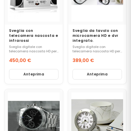
N
T
R
O
S
P
Sveglia con
Sveglia da tavolo con
I
telecamera nascosta e
microcamera HD e dvr
O
infrarossi
integrato.
N
Sveglia digitale con
Sveglia digitale con
A
telecamera nascosta HD per
telecamera nascosta HD per
G
la ripresa di video con audio,
la ripresa di video con audio,
450,00 €
389,00 €
G
foto o solo audio.
foto o solo audio. DVR con
collegamento HDMI integrato.
I
Prezzo
Prezzo
O
Anteprima
Anteprima
T
E
L
E
F
O
N
I
S
P