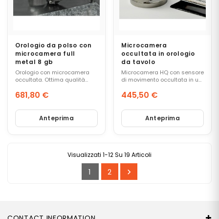
I
A
D
A
S
Orologio da polso con
Microcamera
P
microcamera full
occultata in orologio
E
metal 8 gb
da tavolo
N
Orologio con microcamera
Microcamera HQ con sensore
T
occultata. Ottima qualità
di movimento occultata in un
O
video. Memoria estesa ad 8
comune orologio da tavolo
681,80 €
445,50 €
gb.
funzionante.
Prezzo
Prezzo
C
A
Anteprima
Anteprima
V
E
T
T
Visualizzati 1-12 Su 19 Articoli
I
E
1
2

A
D
A
T
T
CONTACT INFORMATION