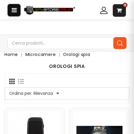
CATEGORIA
0
S
O
F
T
W
Home
Microcamere
Orologi spia
A
R
OROLOGI SPIA
E
S
P
I
A

Ordina per:
Rilevanza
A
U
R
I
C
O