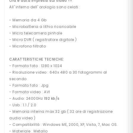
Ora e data impressi sul video !!!
E
All' interno dell' orologio sono celati :
- Memoria da 4 Gb
M
I
- Microbatteria a lithio ricaricabile
C
- Micro telecamera pinhole
R
- Micro DVR ( registratore digitale )
O
- Microfono filtrato
S
P
I
CARATTERISTICHE TECNICHE:
E
- Formato foto : 1280 x 1024
(
- Risoluzione video : 640x 480 a 30 fotogrammi al
C
secondo
I
M
- Formato foto : Jpg
I
- Formato video : AVI
C
- Audio: 24000Hz
192 kb/s
I
- Usb : 1.1 / 2.0
)
- Memoria interna max 32 gb ( 32 ore di registrazione
audio video )
C
- Compatibilità : Windows ME, 2000, XP, Vista, 7, Mac OS.
O
- Materiale : Metallo