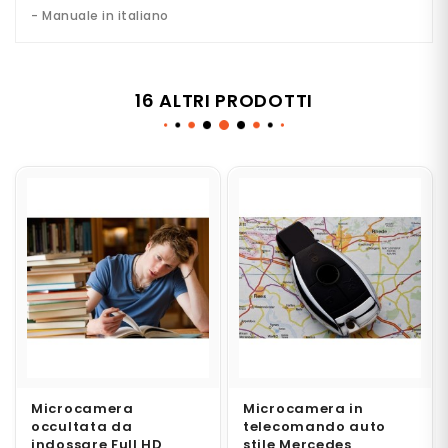
N
- Manuale in italiano
T
R
O
S
P
16 ALTRI PRODOTTI
I
O
N
A
G
G
I
O
T
E
L
E
F
O
N
Microcamera
Microcamera in
I
occultata da
telecomando auto
S
indossare Full HD
stile Mercedes
P