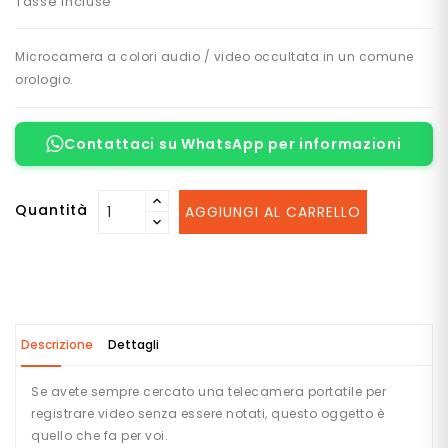
Tasse incluse
R
E
P
Microcamera a colori audio / video occultata in un comune
E
R
orologio.
S
O
N
Contattaci su WhatsApp per informazioni
E
-
V
E
Quantità
AGGIUNGI AL CARRELLO
I
C
O
L
I
Descrizione
Dettagli
R
E
Se avete sempre cercato una telecamera portatile per
G
I
registrare video senza essere notati, questo oggetto è
S
quello che fa per voi.