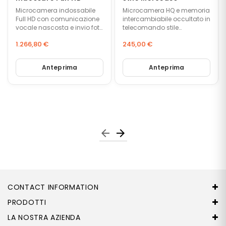
I
Microcamera indossabile
Microcamera HQ e memoria
A
Full HD con comunicazione
intercambiabile occultato in
D
vocale nascosta e invio foto
telecomando stile
A
via cellulare o e-mail.
Mercedes.
S
1.266,80 €
245,00 €
Telecamera ad alta
P
Prezzo
definizione con messa a
Prezzo
E
fuoco automatica, ideale
Anteprima
Anteprima
per indagini professionali.
N
T
O
C
A
V
arrow_back
arrow_forward
E
T
T
I
E
A
CONTACT INFORMATION
D
A
PRODOTTI
T
LA NOSTRA AZIENDA
T