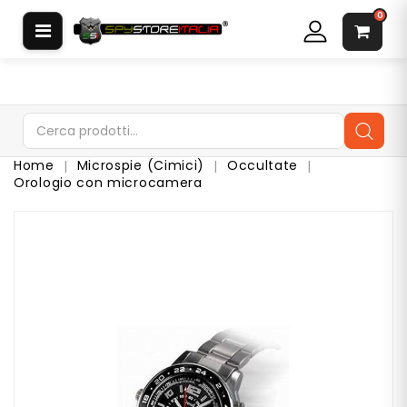
CATEGORIA
0
S
O
F
T
W
Home
Microspie (Cimici)
Occultate
A
Orologio con microcamera
R
E
S
P
I
A
A
U
R
I
C
O