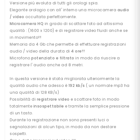
T
Versione più evoluta di tutti gli orologi spia.
R
Elegante orologio con all' interno una microcamera
audio
A
T
/ video
occultata perfettamente.
O
Microcamera HQ
in grado di scattare foto ad altissima
R
qualità : (1600 x 1200) e di registrare video fluidi anche se
I
in movimento!!!
V
Memoria da 4 Gb che permette di effettuare registrazioni
O
C
audio / video della durata di
4 ore
!!!
A
Microfono
potenziato e filtrato
in modo da riuscire a
L
registrare l' audio anche ad 8 metri.
I
In questa versione è stata migliorata ulteriormente la
qualità audio che adesso è
192 kb/s
( un normale mp3 ha
M
I
una qualità di 128 KB/s)
C
Possibilità di
registrare video
e scattare foto in modo
R
totalmente
insospettabile
e tramite la semplice pressione
O
di un tasto.
C
A
Durante la registrazione non sono presenti luci o
M
segnalazioni di alcun tipo, in modo da non destare
E
sospetti.
R