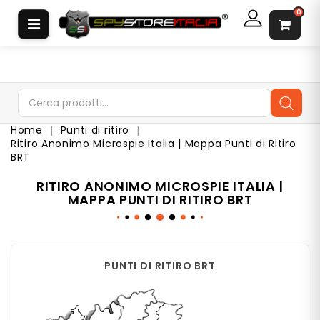
CATEGORIA
0
S
O
F
T
W
Home
Punti di ritiro
A
Ritiro Anonimo Microspie Italia | Mappa Punti di Ritiro
R
BRT
E
S
P
RITIRO ANONIMO MICROSPIE ITALIA |
I
MAPPA PUNTI DI RITIRO BRT
A
A
U
R
PUNTI DI RITIRO BRT
I
C
O
L