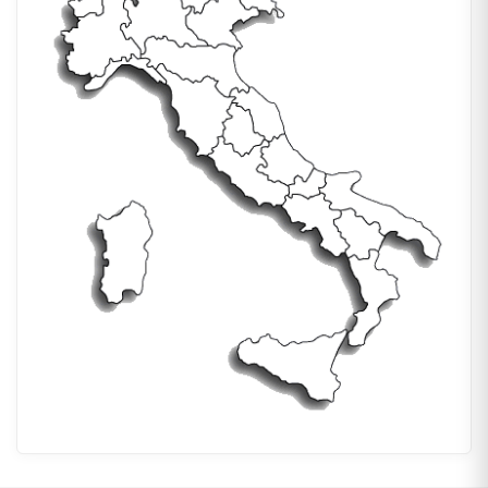
A
R
I
I
N
V
I
S
I
B
I
L
I
L
O
C
A
L
I
Z
Z
A