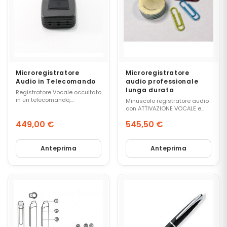
T
R
A
T
O
R
I
V
O
Microregistratore
Microregistratore
C
Audio in Telecomando
audio professionale
lunga durata
A
Registratore Vocale occultato
L
in un telecomando,
Minuscolo registratore audio
sviluppato per uso
I
con ATTIVAZIONE VOCALE e
investigativo e giornalistico.
TIMER che permette di
449,00 €
545,50 €
impostare data e ora
dell'inizio e della fine della
Prezzo
Prezzo
registrazione. Usato dagli
M
agenti del KGB. Autonomia di
Anteprima
Anteprima
I
9 mesi in stand-by e 90 ore in
C
registrazione continua
R
O
C
A
M
E
R