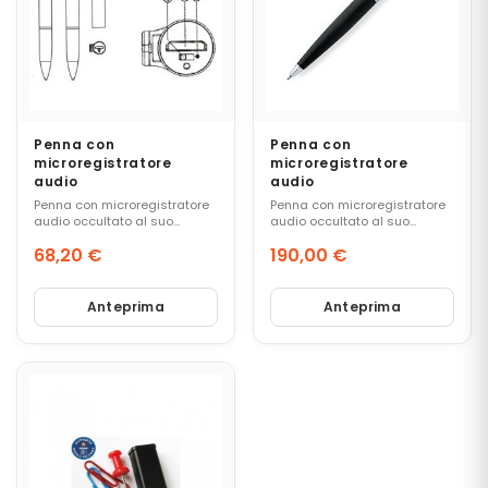
E
M
I
C
R
Penna con
Penna con
O
microregistratore
microregistratore
S
audio
audio
P
Penna con microregistratore
Penna con microregistratore
I
audio occultato al suo
audio occultato al suo
E
interno. 10 / 12 ore di
interno. 10 / 12 ore di
(
68,20 €
190,00 €
registrazione continua.
registrazione continua.
C
Prezzo
Prezzo
I
Anteprima
Anteprima
M
I
C
I
)
C
O