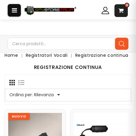
CATEGORIA
0
S
O
F
T
W
Home
Registratori Vocali
Registrazione continua
A
R
REGISTRAZIONE CONTINUA
E
S
P
I
A

Ordina per:
Rilevanza
A
U
R
NUOVO
I
C
O