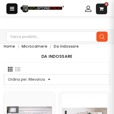
CATEGORIA
0
S
O
F
T
W
Home
Microcamere
Da indossare
A
R
DA INDOSSARE
E
S
P
I
A

Ordina per:
Rilevanza
A
U
R
I
C
O