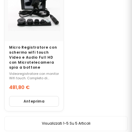
T
R
A
T
O
R
I
V
O
C
Micro Registratore con
schermo wifi touch
A
Video e Audio Full HD
L
con Microtelecamera
I
spia a bottone
Videoregistratore con monitor
Wifi touch. Completo di
M
telecamera full hd indicato
I
481,80 €
per professionisti,
eccezionale visibilità in
C
Prezzo
condizioni di scarsa
R
luminosità dell'ambiente.
Anteprima
O
C
A
M
Visualizzati 1-5 Su 5 Articoli
E
R