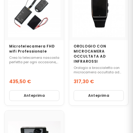
R
E
P
E
R
S
O
N
E
Microtelecamera FHD
OROLOGIO CON
-
wifi Professionale
MICROCAMERA
V
OCCULTATA AD
Crea la telecamera nascosta
E
INFRAROSSI
perfetta per ogni occasione,
I
utilizzando questo kit DVR fai-
Orologio a braccialetto con
da-te professionale.
C
microcamera occultata ad
Registratore audio e video
infrarossi.
O
con risoluzione 3 MP a 1080p
435,50 €
317,30 €
L
FHD, funzionalità IP e Wi-Fi per
Prezzo
Prezzo
I
streaming live, batteria
ricaricabile, controllo remoto
Anteprima
Anteprima
e visualizzazione tramite
l'app mobile, hai tutto ciò che
R
ti...
E
G
I
S